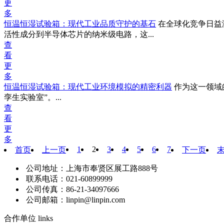
更
多
恒温恒湿试验箱：现代工业品质守护的基石
在全球化竞争日益
活性成分到半导体芯片的纳米级电路，这...
查
看
更
多
恒温恒湿试验箱：现代工业环境模拟的精密利器
作为这一领域
孪生实验室”。...
查
看
更
多
1
2
3
4
5
6
7
首页
上一页
下一页
公司地址：上海市奉贤区展工路888号
联系电话：021-60899999
公司传真：86-21-34097666
公司邮箱：linpin@linpin.com
合作单位
links