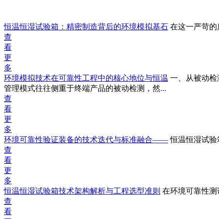
恒温恒湿试验箱：精密制造背后的环境模拟基石
在这一严苛的
查
看
更
多
环境模拟技术在可靠性工程中的核心地位与恒温
一、从被动检
管理模式往往侧重于终端产品的被动检测，然...
查
看
更
多
环境可靠性验证装备的技术迭代与标准融合——
恒温恒湿试验
查
看
更
多
恒温恒湿试验箱技术架构解析与工程选型准则
在环境可靠性测
查
看