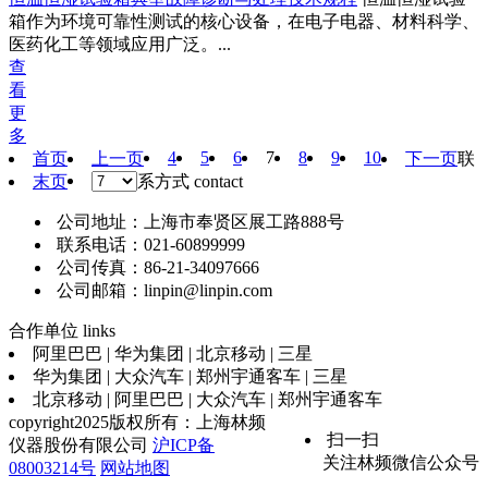
箱作为环境可靠性测试的核心设备，在电子电器、材料科学、
医药化工等领域应用广泛。...
查
看
更
多
4
5
6
7
8
9
10
首页
上一页
下一页
联
末页
系方式
contact
公司地址：上海市奉贤区展工路888号
联系电话：021-60899999
公司传真：86-21-34097666
公司邮箱：linpin@linpin.com
合作单位
links
阿里巴巴 | 华为集团 | 北京移动 | 三星
华为集团 | 大众汽车 | 郑州宇通客车 | 三星
北京移动 | 阿里巴巴 | 大众汽车 | 郑州宇通客车
copyright2025版权所有：上海林频
扫一扫
仪器股份有限公司
沪ICP备
关注林频微信公众号
08003214号
网站地图