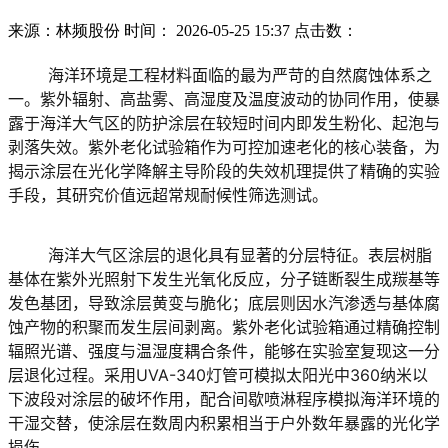
来源：林频股份
时间： 2026-05-25 15:37 点击数：
海洋环境是工程材料面临的最为严苛的自然腐蚀体系之
一。紫外辐射、高盐雾、高湿度及温度波动的协同作用，使暴
露于海洋大气区的防护涂层在较短时间内即发生粉化、起泡与
剥落失效。紫外老化试验箱作为可控加速老化的核心装备，为
揭示涂层在光化学降解主导阶段的失效机理提供了精确的实验
手段，其研究价值远超常规耐候性筛选测试。
	海洋大气区涂层的退化具有显著的分层特征。表层树脂
基体在紫外光照射下发生光氧化反应，分子链断裂生成羰基等
发色基团，导致涂层黄变与脆化；底层则因水汽渗透与基体腐
蚀产物的积聚而发生层间剥离。紫外老化试验箱通过精确控制
辐照光谱、强度与温湿度耦合条件，能够在实验室复现这一分
层退化过程。采用UVA-340灯管可模拟太阳光中360纳米以
下波段对涂层的破坏作用，配合间歇喷淋程序模拟海洋环境的
干湿交替，使涂层在数周内积累相当于户外数年暴露的光化学
损伤。