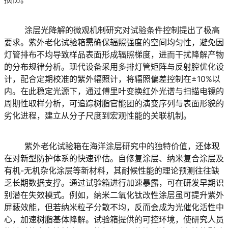
	涂层光降解的微观机制研究对试验条件控制提出了极高
要求。紫外老化试验箱需确保辐照强度的空间均匀性，避免因
灯管排布不均导致样品表面形成辐照梯度，进而干扰降解产物
的分布规律分析。现代设备采用多排灯管矩阵与反射腔优化设
计，配合定期校准的紫外辐照计，将辐照偏差控制在±10%以
内。在此稳定光源下，通过傅里叶变换红外光谱与扫描电镜的
周期性取样分析，可追踪树脂官能团的演变序列与表面形貌的
劣化进程，建立从分子尺度到宏观性能的关联机制。
	紫外老化试验箱在海洋涂层研究中的独特价值，还体现
在对新型防护体系的快速评估。自修复涂层、纳米复合涂层及
有机-无机杂化涂层等新材料，其耐候性能的理论预测往往缺
乏长期数据支撑。通过试验箱进行加速暴露，可在研发早期识
别潜在失效模式。例如，纳米二氧化钛改性涂层虽可提升紫外
屏蔽效能，但若纳米粒子分散不均，反而会成为光催化活性中
心，加速树脂基体降解。试验箱提供的可控环境，使研究人员