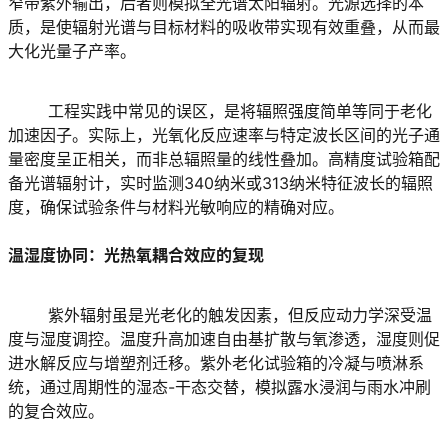
窄带紫外输出，后者则模拟全光谱太阳辐射。光源选择的本
质，是使辐射光谱与目标材料的吸收带实现有效重叠，从而最
大化光量子产率。
	工程实践中常见的误区，是将辐照强度简单等同于老化
加速因子。实际上，光氧化反应速率与特定波长区间的光子通
量密度呈正相关，而非总辐照量的线性叠加。高精度试验箱配
备光谱辐射计，实时监测340纳米或313纳米特征波长的辐照
度，确保试验条件与材料光敏响应的精确对应。
温湿度协同：光热氧耦合效应的复现
	紫外辐射虽是光老化的触发因素，但反应动力学深受温
度与湿度调控。温度升高加速自由基扩散与氧渗透，湿度则促
进水解反应与增塑剂迁移。紫外老化试验箱的冷凝与喷淋系
统，通过周期性的湿态-干态交替，模拟露水浸润与雨水冲刷
的复合效应。