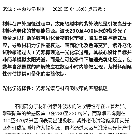
来源：林频股份
时间： 2026-05-04 16:08 点击数：
材料在户外服役过程中，太阳辐射中的紫外波段是引发高分子
材料光老化的首要能量源。波长290至400纳米的紫外光子
能量足以打断多数有机化合物的化学键，触发自由基链式反
应，导致材料力学性能衰退、表面粉化及色泽变异。紫外老化
试验箱通过人工光源再现这一光化学过程，其核心设计目标并
非简单模拟太阳光谱，而是在可控条件下加速光氧化反应，使
数年自然暴露的降解效应在数百小时内等效呈现，为材料耐候
性评估提供可量化的实验依据。
光化学选择性：光源光谱与材料吸收带的匹配机理
	不同高分子材料对紫外波段的吸收特性存在显著差异。
聚碳酸酯的敏感区集中在280至320纳米，而聚氯乙烯则在
310至370纳米区间表现出强吸收。紫外老化试验箱采用荧光
紫外灯或氙弧灯作为辐射源，前者通过汞蒸气激发荧光粉产生