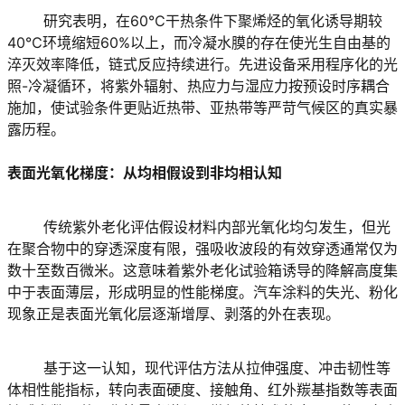
	研究表明，在60℃干热条件下聚烯烃的氧化诱导期较
40℃环境缩短60%以上，而冷凝水膜的存在使光生自由基的
淬灭效率降低，链式反应持续进行。先进设备采用程序化的光
照-冷凝循环，将紫外辐射、热应力与湿应力按预设时序耦合
施加，使试验条件更贴近热带、亚热带等严苛气候区的真实暴
露历程。
表面光氧化梯度：从均相假设到非均相认知
	传统紫外老化评估假设材料内部光氧化均匀发生，但光
在聚合物中的穿透深度有限，强吸收波段的有效穿透通常仅为
数十至数百微米。这意味着紫外老化试验箱诱导的降解高度集
中于表面薄层，形成明显的性能梯度。汽车涂料的失光、粉化
现象正是表面光氧化层逐渐增厚、剥落的外在表现。
	基于这一认知，现代评估方法从拉伸强度、冲击韧性等
体相性能指标，转向表面硬度、接触角、红外羰基指数等表面