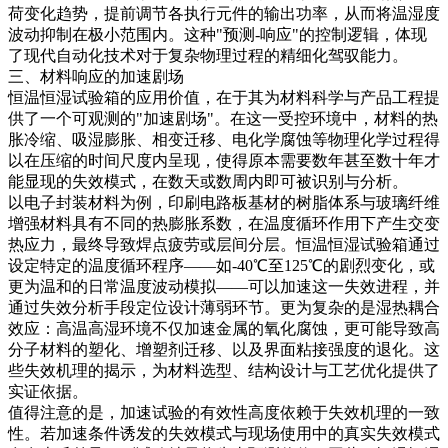
荷变化趋势，提前调节各执行元件的输出功率，从而将温湿度
波动抑制在极小范围内。这种"预测-响应"的控制逻辑，体现
了现代自动化技术对于复杂物理过程的精细化驾驭能力。
三、材料响应的加速剧场
恒温恒湿试验箱的应用价值，在于其为材料科学与产品工程提
供了一个可观测的"加速剧场"。在这一受控环境中，材料的热
胀冷缩、吸湿膨胀、相变迁移、电化学腐蚀等物理化学过程得
以在压缩的时间尺度内呈现，使得原本需要数年甚至数十年才
能显现的失效模式，在数天或数周内即可被识别与分析。
以电子封装材料为例，印刷电路板基材的树脂体系与玻璃纤维
增强材料具有不同的热膨胀系数，在温度循环作用下产生交变
热应力，最终导致焊点疲劳或层间分层。恒温恒湿试验箱通过
设定特定的温度循环程序——如-40℃至125℃的剧烈变化，或
更为温和的日常温度波动模拟——可以加速这一失效进程，并
通过失效分析手段定位设计薄弱环节。更为复杂的是湿热耦合
效应：高温高湿环境不仅加速金属的氧化腐蚀，更可能导致高
分子材料的塑化、增塑剂迁移、以及界面粘接强度的退化。这
些失效机理的揭示，为材料选型、结构设计与工艺优化提供了
实证依据。
值得注意的是，加速试验的有效性高度依赖于失效机理的一致
性。若加速条件诱发的失效模式与现场使用中的真实失效模式