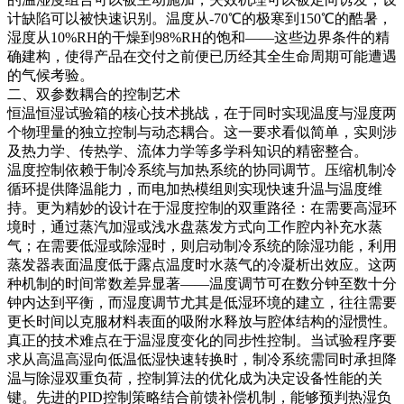
计缺陷可以被快速识别。温度从-70℃的极寒到150℃的酷暑，
湿度从10%RH的干燥到98%RH的饱和——这些边界条件的精
确建构，使得产品在交付之前便已历经其全生命周期可能遭遇
的气候考验。
二、双参数耦合的控制艺术
恒温恒湿试验箱的核心技术挑战，在于同时实现温度与湿度两
个物理量的独立控制与动态耦合。这一要求看似简单，实则涉
及热力学、传热学、流体力学等多学科知识的精密整合。
温度控制依赖于制冷系统与加热系统的协同调节。压缩机制冷
循环提供降温能力，而电加热模组则实现快速升温与温度维
持。更为精妙的设计在于湿度控制的双重路径：在需要高湿环
境时，通过蒸汽加湿或浅水盘蒸发方式向工作腔内补充水蒸
气；在需要低湿或除湿时，则启动制冷系统的除湿功能，利用
蒸发器表面温度低于露点温度时水蒸气的冷凝析出效应。这两
种机制的时间常数差异显著——温度调节可在数分钟至数十分
钟内达到平衡，而湿度调节尤其是低湿环境的建立，往往需要
更长时间以克服材料表面的吸附水释放与腔体结构的湿惯性。
真正的技术难点在于温湿度变化的同步性控制。当试验程序要
求从高温高湿向低温低湿快速转换时，制冷系统需同时承担降
温与除湿双重负荷，控制算法的优化成为决定设备性能的关
键。先进的PID控制策略结合前馈补偿机制，能够预判热湿负