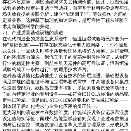
存在本质差异，则试验结果将失去预测价值。因此，恒温恒湿
试验的参数设定并非越严苛越好，而需基于材料科学原理与现
场失效数据的关联分析，建立"加速因子"与"等效损伤"之间的
定量关系。这种基于物理的加速策略，是可靠性工程从经验艺
术走向预测科学的关键。
四、产业质量基础设施的演进
在现代制造业的质量生态系统中，恒温恒湿试验箱已演变为一
种"基础设施"——其存在状态类似于电力或网络，平时不被显
式关注，一旦缺失则整个质量验证体系将陷入瘫痪。从消费电
子的环境应力筛选，到汽车电子的零部件耐候性验证，从制药
行业的稳定性考察，到航空航天器件的高可靠认证，恒温恒湿
试验构成了一条跨越行业的通用技术语言。
这种基础设施化趋势催生了设备技术的分层演进。基础型设备
满足常规的温度循环与恒定湿热测试需求；中高端设备则集成
快速温变能力、线性温变速率控制、多因素复合试验等功能；
而面向特定行业的专用设备——如符合ICH Q1A标准的药品稳
定性试验箱、满足MIL-STD-810军标要求的宽温域试验箱——
则体现了标准化需求与专业化应用的辩证统一。
更为深刻的演进发生在数据维度。传统试验设备仅记录温湿度
设定值与实际值，而现代智能型试验箱则实现了全过程数据追
溯与远程监控，试验数据可直接导入质量管理系统，形成从原
材料进厂到成品出厂的完整数据链条。这种数字化集成，使得