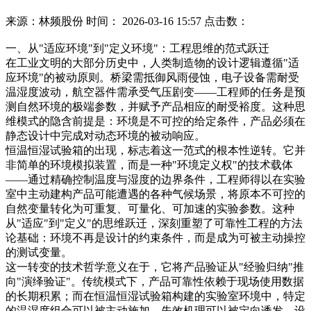
来源：林频股份
时间： 2026-03-16 15:57 点击数：
一、从"适应环境"到"定义环境"：工程思维的范式跃迁
在工业文明的大部分历史中，人类制造物的设计逻辑遵循"适
应环境"的被动原则。桥梁需抵御风雨侵蚀，电子设备需耐受
温湿度波动，航空器件需承受气压剧变——工程师的任务是预
测自然环境的极端参数，并赋予产品相应的耐受裕度。这种思
维模式的隐含前提是：环境是不可控的给定条件，产品必须在
静态设计中完成对动态环境的被动响应。
恒温恒湿试验箱的出现，标志着这一范式的根本性逆转。它并
非简单的环境模拟装置，而是一种"环境定义权"的技术载体
——通过精确控制温度与湿度的边界条件，工程师得以在实验
室中主动建构产品可能遭遇的各种气候场景，将原本不可控的
自然变量转化为可重复、可量化、可加速的实验参数。这种
从"适应"到"定义"的思维跃迁，深刻重塑了可靠性工程的方法
论基础：环境不再是设计的约束条件，而是成为可被主动操控
的测试变量。
这一转变的技术哲学意义在于，它将产品验证从"经验归纳"推
向"演绎验证"。传统模式下，产品可靠性依赖于现场使用数据
的长期积累；而在恒温恒湿试验箱构建的实验室环境中，特定
的温湿度组合可以被主动施加，失效机理可以被定向诱发，设