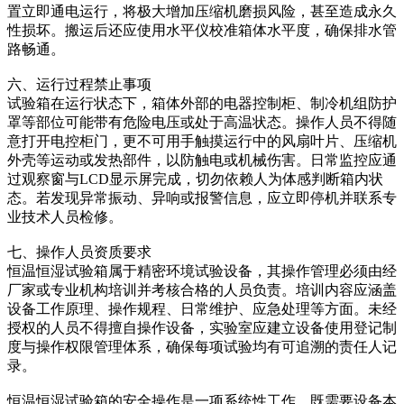
置立即通电运行，将极大增加压缩机磨损风险，甚至造成永久
性损坏。搬运后还应使用水平仪校准箱体水平度，确保排水管
路畅通。
六、运行过程禁止事项
试验箱在运行状态下，箱体外部的电器控制柜、制冷机组防护
罩等部位可能带有危险电压或处于高温状态。操作人员不得随
意打开电控柜门，更不可用手触摸运行中的风扇叶片、压缩机
外壳等运动或发热部件，以防触电或机械伤害。日常监控应通
过观察窗与LCD显示屏完成，切勿依赖人为体感判断箱内状
态。若发现异常振动、异响或报警信息，应立即停机并联系专
业技术人员检修。
七、操作人员资质要求
恒温恒湿试验箱属于精密环境试验设备，其操作管理必须由经
厂家或专业机构培训并考核合格的人员负责。培训内容应涵盖
设备工作原理、操作规程、日常维护、应急处理等方面。未经
授权的人员不得擅自操作设备，实验室应建立设备使用登记制
度与操作权限管理体系，确保每项试验均有可追溯的责任人记
录。
恒温恒湿试验箱的安全操作是一项系统性工作，既需要设备本