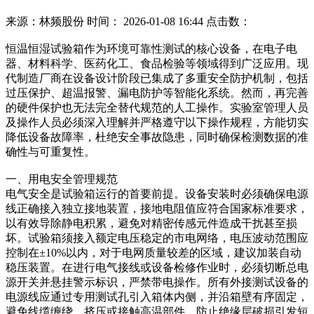
来源：林频股份
时间： 2026-01-08 16:44 点击数：
恒温恒湿试验箱作为环境可靠性测试的核心设备，在电子电
器、材料科学、医药化工、食品检验等领域得到广泛应用。现
代制造厂商在设备设计阶段已集成了多重安全防护机制，包括
过压保护、超温报警、漏电防护等智能化系统。然而，再完善
的硬件保护也无法完全替代规范的人工操作。实验室管理人员
及操作人员必须深入理解并严格遵守以下操作规程，方能切实
降低设备故障率，杜绝安全事故隐患，同时确保检测数据的准
确性与可重复性。
一、用电安全管理规范
电气安全是试验箱运行的首要前提。设备安装时必须确保电源
线正确接入独立接地装置，接地电阻值应符合国家标准要求，
以有效导除静电积累，避免对精密传感元件造成干扰甚至损
坏。试验箱须接入额定电压稳定的市电网络，电压波动范围应
控制在±10%以内，对于电网质量较差的区域，建议加装自动
稳压装置。在进行电气接线或设备检修作业时，必须切断总电
源开关并悬挂警示标识，严禁带电操作。所有外接测试设备的
电源线应通过专用测试孔引入箱体内侧，并沿箱壁有序固定，
避免线缆缠绕、挤压或接触高温部件，防止绝缘层破损引发短