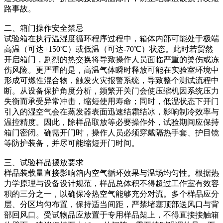
路事故。
二、箱门操作安全禁忌
试验箱在执行温湿度循环程序过程中，箱体内部可能处于极端
高温（可达+150℃）或低温（可达-70℃）状态。此时若贸然
开启箱门，剧烈的热交换将导致操作人员面临严重的烫伤或冻
伤风险。更严重的是，高温气体瞬时释放可能在实验室环境中
形成可燃性混合物，触发火灾报警系统，导致整个测试流程中
断。从设备保护角度分析，频繁开关门会使压缩机因系统压力
失衡而承受异常冲击，缩短使用寿命；同时，低温状态下开门
引入的湿空气会在蒸发器表面迅速结霜结冰，影响制冷效率与
温控精度。因此，除样品取放等必要操作外，试验期间应保持
箱门密闭。确需开门时，操作人员必须穿戴隔热手套、护目镜
等防护装备，并尽可能缩短开门时间。
三、试验样品摆放要求
样品装载量直接影响箱内空气循环效果与温场均匀性。根据热
力学原理与设备设计规范，样品总体积不得超过工作室有效容
积的三分之一，以确保冷热空气能够充分对流。多个样品应分
层、分区均匀布置，保持适当间距，严禁堵塞顶部送风口与背
部回风口。受试物品应放置于专用样品架上，不得直接接触箱