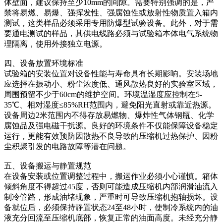
体壁面，建议保持至少10mm的间隙。需要特别强调的是，严
禁将易燃、易爆、强挥发性、强腐蚀性或放射性物质置入箱内
测试，这类样品必须采用专用防爆型试验设备。此外，对于需
要通电测试的样品，其供电线路必须与试验箱本体电气系统物
理隔离，使用外接独立电源。
四、设备放置环境标准
试验箱的安装位置对设备性能与寿命具有长期影响。安装场地
应选择在振动小、粉尘浓度低、通风散热良好的实验室区域，
周围预留不少于60cm的维护空间。环境温湿度应控制在5-
35℃、相对湿度≤85%RH范围内，避免阳光直射或靠近热源。
设备周边2米范围内不得存放易燃物、爆炸性气体钢瓶、化学
腐蚀品及强电磁干扰源。良好的环境条件不仅能保障设备稳定
运行，更能有效预防因散热不良导致的压缩机过热保护、因粉
尘积聚引发的电路故障等潜在问题。
五、设备搬运与静置规范
在设备安装或位置调整过程中，搬运作业必须小心谨慎。箱体
倾斜角度不得超过45度，否则可能造成压缩机内部润滑油流入
制冷管路，形成油堵现象，严重时可导致压缩机抱轴损坏。设
备就位后，必须保持静置状态24至48小时，使制冷系统内的油
液充分回流至压缩机底部，恢复正常的油面高度。未经充分静