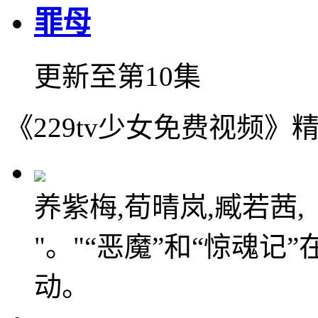
罪母
更新至第10集
《229tv少女免费视频》
养紫梅,荀晴岚,臧若茜,
"。"“恶魔”和“惊魂
动。