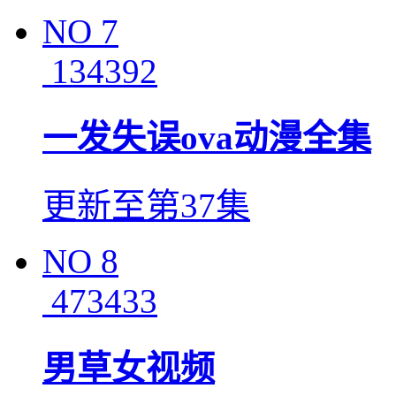
NO
7
134392
一发失误ova动漫全集
更新至第37集
NO
8
473433
男草女视频